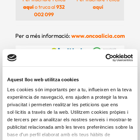
aquí
o truca al
932
aquí
002 099
Per a més informació:
www.oncoalicia.co
m
Aquest lloc web utilitza cookies
Comparteix aquesta notícia
Les cookies són importants per a tu, influeixen en la teva
experiència de navegació, ens ajuden a protegir la teva
privacitat i permeten realitzar les peticions que ens
sol·licitis a través de la web. Utilitzem cookies pròpies i
de tercers per a analitzar els nostres serveis i mostrar-te
publicitat relacionada amb les teves preferències sobre la
base d’un perfil elaborat amb els teus hàbits de