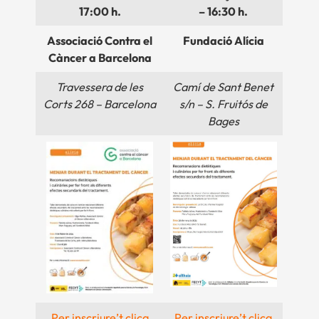
17:00 h.
– 16:30 h.
Associació Contra el
Fundació Alícia
Càncer a Barcelona
Travessera de les
Camí de Sant Benet
Corts 268 – Barcelona
s/n – S. Fruitós de
Bages
Per inscriure’t clica
Per inscriure’t clica