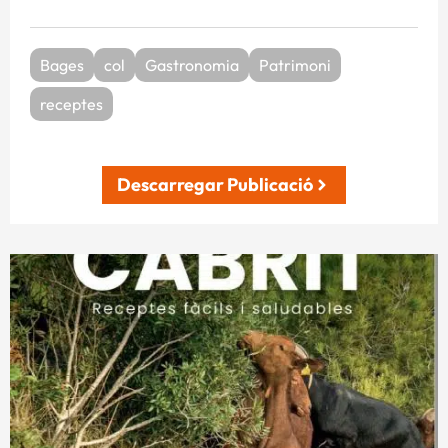
Bages
col
Gastronomia
Patrimoni
receptes
Descarregar Publicació