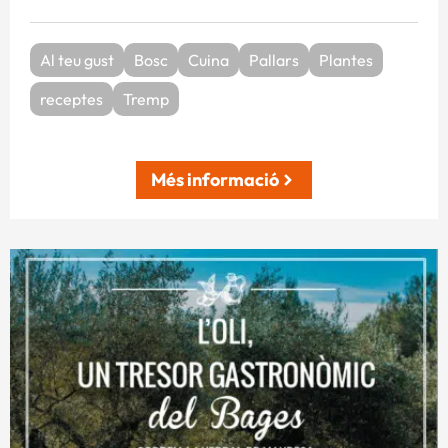
Al teu gust
Bosc
Cuina
Pallars
Plantes
receptes
Tremp
Més informació