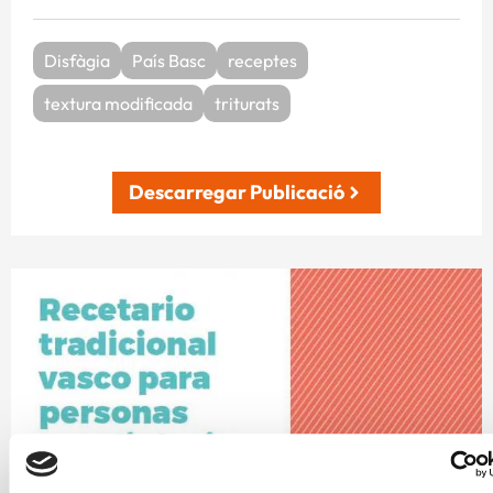
Disfàgia
País Basc
receptes
textura modificada
triturats
Descarregar Publicació