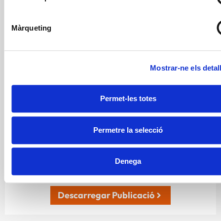
elles compleixen amb unes característiques concretes
a nivell de textura, indicades en les guies de referència
Màrqueting
i que les converteixen en segures. A més, les
adaptacions s’han realitzat amb dues premisses
addicionals: ser fidels a la recepta original a nivell
Mostrar-ne els detal
organolèptic i cobrir uns requeriments nutricionals
bàsics.
Permet-les totes
Permetre la selecció
Disfàgia
País Basc
receptes
textura modificada
triturats
Denega
Descarregar Publicació