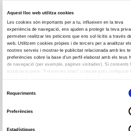
Aquest lloc web utilitza cookies
Les cookies són importants per a tu, influeixen en la teva
experiència de navegació, ens ajuden a protegir la teva privac
permeten realitzar les peticions que ens sol·licitis a través de
web. Utilitzem cookies pròpies i de tercers per a analitzar el
nostres serveis i mostrar-te publicitat relacionada amb les t
preferències sobre la base d’un perfil elaborat amb els teus 
de navegació (per exemple, pàgines visitades). Si consents 
instal·lació prem "Permet-les totes" o també pots configurar 
Receptari tradicional basc per a
teves preferències prement "Detalls". Més informació a la no
persones amb disfàgia
Política de Cookies
.
Selecció
Requeriments
de
El receptari inclou 24 receptes tradicionals del País
consentiment
Basc classificades en primers plats, segons plats i
postres. Totes elles estan dissenyades per a ser aptes
Preferències
per a persones amb disfàgia als sòlids que requereixen
d’una alimentació de textura modificada corresponent
Estadístiques
a un puré espès o descriptor C. Això significa que totes