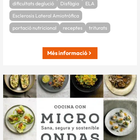
dificultats deglució
Disfàgia
ELA
Esclerosis Lateral Amiotrófica
portació nutricional
receptes
triturats
Més informació