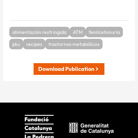
alimentación restringida
ATM
fenilcetonuria
pku
recipes
trastornos metabólicos
Download Publication