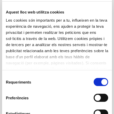
Aquest lloc web utilitza cookies
Les cookies són importants per a tu, influeixen en la teva
experiència de navegació, ens ajuden a protegir la teva
privacitat i permeten realitzar les peticions que ens
Recetario para PKU y OTM
sol·licitis a través de la web. Utilitzem cookies pròpies i
de tercers per a analitzar els nostres serveis i mostrar-te
Edició en castellà del receptari específic per a
publicitat relacionada amb les teves preferències sobre la
persones amb fenilcetonúria (PKU) i altres trastorns
base d’un perfil elaborat amb els teus hàbits de
metabòlics (ATM) i les seves famílies, per gestionar
navegació (per exemple, pàgines visitades). Si consents
millor l’alimentació restringida. Totes les receptes
la seva instal·lació prem "Permet-les totes" o també pots
estan dissenyades amb una baixa aportació proteica.
configurar les teves preferències prement "Detalls". Més
Selecció
En col·laboració amb l’Associació Catalana de PKU i
informació a la nostra
Política de Cookies
.
Requeriments
de
ATM i l’Hospital Sant Joan de Déu de Barcelona
consentiment
Preferències
Estadístiques