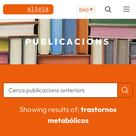
ENG
PUBLICACIONS
Showing results of:
trastornos
metabólicos