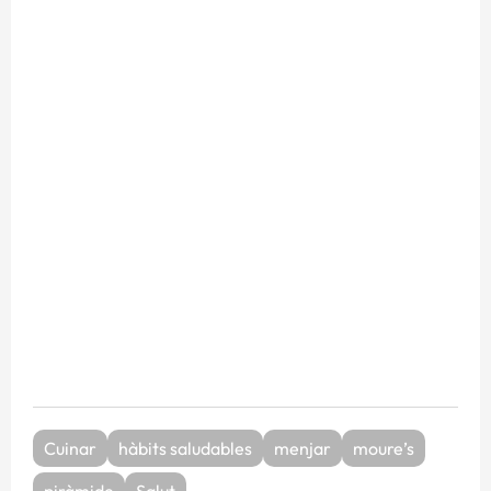
Cuinar
hàbits saludables
menjar
moure’s
piràmide
Salut