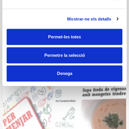
Mostrar-ne els detalls
econòmic
fàcil
hàbits saludables
menjar
Permet-les totes
receptes
Salut
Social
Permetre la selecció
Descarregar Publicació
Denega