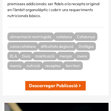
premisses addicionals: ser fidels a la recepta original
en l’àmbit organolèptic i cobrir uns requeriments
nutricionals bàsics.
alimentació restringida
catalana
Catalunya
cuina catalana
dificultats deglució
Disfàgia
ELA
Guia
masticació
menjar
menú
menús
nutrició
receptes
territori
Descarregar Publicació