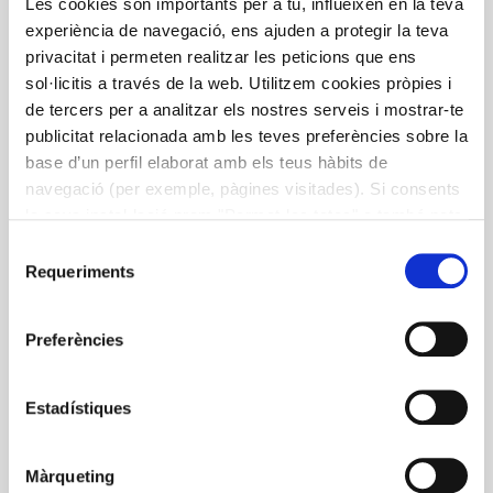
ús dels projectes socials a cuinar de forma equilibrada,
Les cookies són importants per a tu, influeixen en la teva
creativa, practica, bona i econòmica. Editat gràcies al
experiència de navegació, ens ajuden a protegir la teva
suport de Nestlé i compta amb la col·laboració de
privacitat i permeten realitzar les peticions que ens
cuiners reconeguts com Carme Ruscalleda, Nandu
sol·licitis a través de la web. Utilitzem cookies pròpies i
Jubany, Jean Louis Neichel o Ada Parellada, que hi han
de tercers per a analitzar els nostres serveis i mostrar-te
participat de manera voluntària amb creacions
publicitat relacionada amb les teves preferències sobre la
exclusives i originals.
base d’un perfil elaborat amb els teus hàbits de
navegació (per exemple, pàgines visitades). Si consents
la seva instal·lació prem "Permet-les totes" o també pots
configurar les teves preferències prement "Detalls". Més
Selecció
informació a la nostra
Política de Cookies
.
Requeriments
de
consentiment
Preferències
Estadístiques
Màrqueting