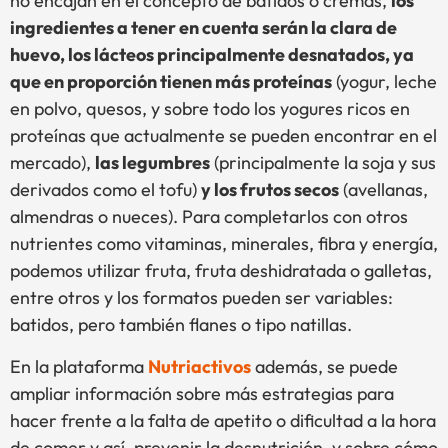
no encajan en el concepto de batidos o cremas,
los
ingredientes a tener en cuenta serán la clara de
huevo, los lácteos principalmente desnatados, ya
que en proporción tienen más proteínas
(yogur, leche
en polvo, quesos, y sobre todo los yogures ricos en
proteínas que actualmente se pueden encontrar en el
mercado),
las legumbres
(principalmente la soja y sus
derivados como el tofu)
y los frutos secos
(avellanas,
almendras o nueces). Para completarlos con otros
nutrientes como vitaminas, minerales, fibra y energía,
podemos utilizar fruta, fruta deshidratada o galletas,
entre otros y los formatos pueden ser variables:
batidos, pero también flanes o tipo natillas.
En la plataforma
Nutriactivos
además, se puede
ampliar información sobre más estrategias para
hacer frente a la falta de apetito o dificultad a la hora
de comer y así, prevenir la desnutrición, y sobre cómo