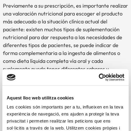
Previamente a su prescripción, es importante realizar
una valoración nutricional para escoger el producto
más adecuado a la situación clínica actual del
paciente: existen muchos tipos de suplementación
nutricional para dar respuesta a las necesidades de
diferentes tipos de pacientes, se puede indicar de
forma complementaria a la ingesta de alimentos o
como dieta líquida completa vía oral y cada
suplemento puede tener diferentes sabores y
texturas para facilitar la adherencia a la pauta.
Esta prescripción siempre debe ser realizada por un
facultativo especialista o desde la unidad de
Aquest lloc web utilitza cookies
nutrición y dietética del centro hospitalario, bajo
Les cookies són importants per a tu, influeixen en la teva
supervisión del profesional de referencia que lleva
experiència de navegació, ens ajuden a protegir la teva
al paciente durante el tratamiento oncológico
. Este
privacitat i permeten realitzar les peticions que ens
indicará el tipo y la dosis adecuada a consumir. Los
sol·licitis a través de la web. Utilitzem cookies pròpies i