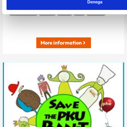
Denega
fenilalanina
Game
niños
pku
recipes
More information