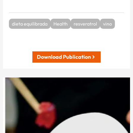
dieta equilibrada
Health
resveratrol
vino
Download Publication