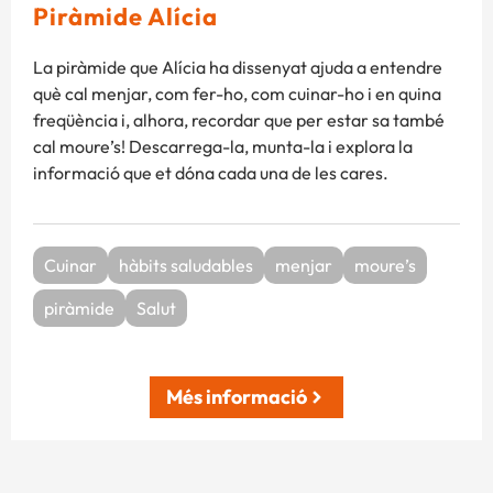
Piràmide Alícia
La piràmide que Alícia ha dissenyat ajuda a entendre
què cal menjar, com fer-ho, com cuinar-ho i en quina
freqüència i, alhora, recordar que per estar sa també
cal moure’s! Descarrega-la, munta-la i explora la
informació que et dóna cada una de les cares.
Cuinar
hàbits saludables
menjar
moure’s
piràmide
Salut
Més informació