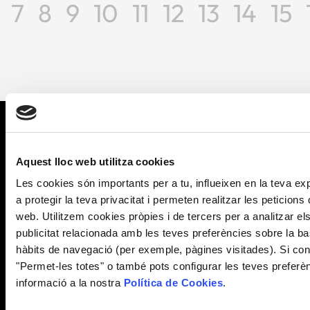
7
8
9
10
11
12
13
14
15
Aquest lloc web utilitza cookies
Les cookies són importants per a tu, influeixen en la teva e
a protegir la teva privacitat i permeten realitzar les peticions 
web. Utilitzem cookies pròpies i de tercers per a analitzar el
Què fem?
publicitat relacionada amb les teves preferències sobre la ba
hàbits de navegació (per exemple, pàgines visitades). Si con
Alícia Salut
"Permet-les totes" o també pots configurar les teves preferè
Alícia Territori
informació a la nostra
Política de Cookies
.