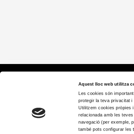
Què fem
Aquest lloc web utilitza 
Les cookies són importants
Alícia Salu
protegir la teva privacitat 
Alícia Terr
Utilitzem cookies pròpies i
relacionada amb les teves 
navegació (per exemple, pà
també pots configurar les 