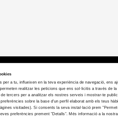
?
Sobre nosaltres
E
cookies
 per a tu, influeixen en la teva experiència de navegació, ens a
t
Qui som
A
i permeten realitzar les peticions que ens sol·licitis a través de l
itori
Publicacions
P
 de tercers per a analitzar els nostres serveis i mostrar-te public
Notícies
P
preferències sobre la base d’un perfil elaborat amb els teus hàb
Contacte
P
gines visitades). Si consents la seva instal·lació prem "Permet-
C
teves preferències prement "Detalls". Més informació a la nostr